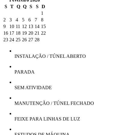
S
T
Q
Q
S
S
D
1
2
3
4
5
6
7
8
9
10
11
12
13
14
15
16
17
18
19
20
21
22
23
24
25
26
27
28
INSTALAÇÃO / TÚNEL ABERTO
PARADA
SEM ATIVIDADE
MANUTENÇÃO / TÚNEL FECHADO
FEIXE PARA LINHAS DE LUZ
ESTUDOS DE MÁQUINA