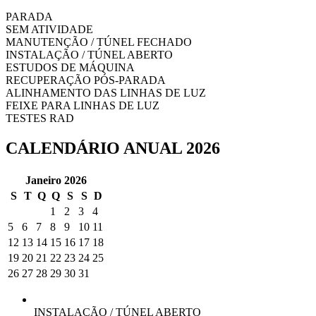
PARADA
SEM ATIVIDADE
MANUTENÇÃO / TÚNEL FECHADO
INSTALAÇÃO / TÚNEL ABERTO
ESTUDOS DE MÁQUINA
RECUPERAÇÃO PÓS-PARADA
ALINHAMENTO DAS LINHAS DE LUZ
FEIXE PARA LINHAS DE LUZ
TESTES RAD
CALENDÁRIO ANUAL 2026
Janeiro 2026
S
T
Q
Q
S
S
D
1
2
3
4
5
6
7
8
9
10
11
12
13
14
15
16
17
18
19
20
21
22
23
24
25
26
27
28
29
30
31
INSTALAÇÃO / TÚNEL ABERTO