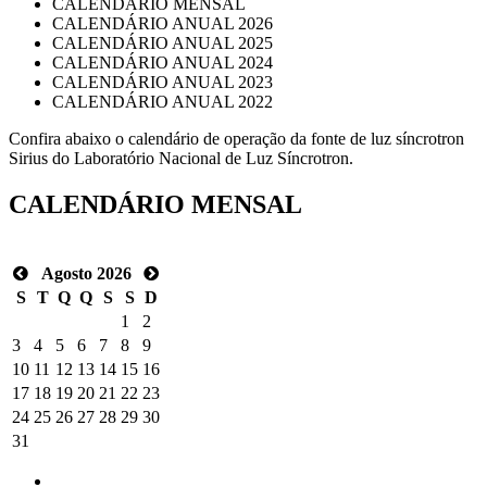
CALENDÁRIO MENSAL
CALENDÁRIO ANUAL 2026
CALENDÁRIO ANUAL 2025
CALENDÁRIO ANUAL 2024
CALENDÁRIO ANUAL 2023
CALENDÁRIO ANUAL 2022
Confira abaixo o calendário de operação da fonte de luz síncrotron
Sirius do Laboratório Nacional de Luz Síncrotron.
CALENDÁRIO MENSAL
Agosto 2026
S
T
Q
Q
S
S
D
1
2
3
4
5
6
7
8
9
10
11
12
13
14
15
16
17
18
19
20
21
22
23
24
25
26
27
28
29
30
31