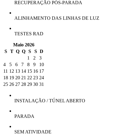
RECUPERAÇÃO PÓS-PARADA
ALINHAMENTO DAS LINHAS DE LUZ
TESTES RAD
Maio 2026
S
T
Q
Q
S
S
D
1
2
3
4
5
6
7
8
9
10
11
12
13
14
15
16
17
18
19
20
21
22
23
24
25
26
27
28
29
30
31
INSTALAÇÃO / TÚNEL ABERTO
PARADA
SEM ATIVIDADE