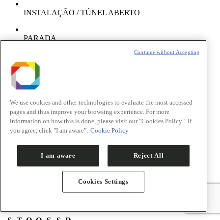
INSTALAÇÃO / TÚNEL ABERTO
PARADA
Continue without Accepting
SEM ATIVIDADE
MANUTENÇÃO / TÚNEL FECHADO
We use cookies and other technologies to evaluate the most accessed
pages and thus improve your browsing experience. For more
FEIXE PARA LINHAS DE LUZ
information on how this is done, please visit our "Cookies Policy". If
you agree, click "I am aware".
Cookie Policy
ESTUDOS DE MÁQUINA
I am aware
Reject All
RECUPERAÇÃO PÓS-PARADA
Cookies Settings
ALINHAMENTO DAS LINHAS DE LUZ
Abril 2025