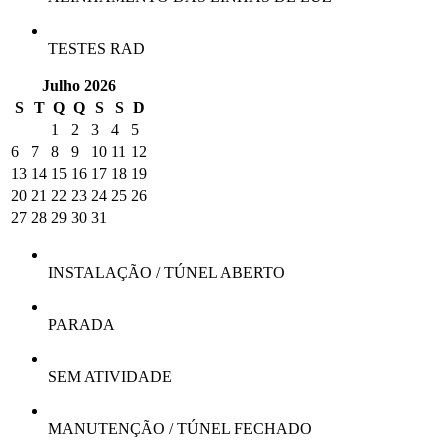
TESTES RAD
Julho 2026
S
T
Q
Q
S
S
D
1
2
3
4
5
6
7
8
9
10
11
12
13
14
15
16
17
18
19
20
21
22
23
24
25
26
27
28
29
30
31
INSTALAÇÃO / TÚNEL ABERTO
PARADA
SEM ATIVIDADE
MANUTENÇÃO / TÚNEL FECHADO