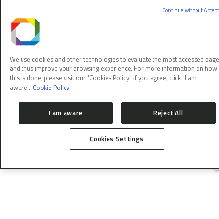
solicitam tempo de uso para um experimento específico em
Continue without Accep
uma determinada linha de luz. As propostas seguem o
processo normal de avaliação e o tempo de realização pode
ser dividido em mais de uma rodada.
We use cookies and other technologies to evaluate the most accessed pag
and thus improve your browsing experience. For more information on how
this is done, please visit our "Cookies Policy". If you agree, click "I am
aware".
Cookie Policy
I am aware
Reject All
Cookies Settings
Após cada rodada experimental, a equipe de usuários fornece
um relatório experimental e outros feedbacks.