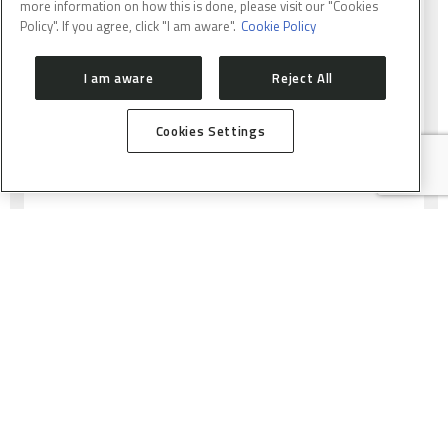
more information on how this is done, please visit our "Cookies
Pesquisadores do Centro Nacional de Pesquisa em
Policy". If you agree, click "I am aware".
Cookie Policy
Energia e Materiais (CNPEM) e da Universidade
Estadual de Campinas (Unicamp) investigaram o
I am aware
Reject All
potencial das perovskitas à base de chumbo para
desenvolver detectores mais eficientes de raios X de
alta energia.
Cookies Settings