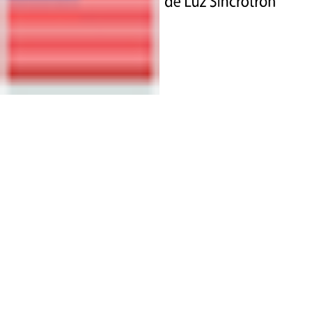
Com instalações abertas, o Laboratório Nacional de Luz
Síncrotron (LNLS) recebe anualmente cerca de 1200
pesquisadores brasileiros e estrangeiros, comprometidos
com mais de 400 estudos que resultam em
aproximadamente 200 artigos publicados em periódicos
científicos.
Confira abaixo algumas das inúmeras
pesquisas que se beneficiaram das instalações do
LNLS.