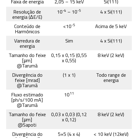
Faixa de energia
2,05 – 15 keV
Si(111)
-4
-5
Resolução de
10
– 10
4 x Si(111)
energia (ΔE/E)
-5
Conteúdo de
<10
Acima de 5 keV
Harmônicos
Varredura de
Sim
4 x Si(111)
energia
Tamanho do feixe
0,15 x 0,15 (0,55
8 keV (2 keV)
[μm]
x 0,55)
@Tarumã
Divergência do
(1 x 1)
Todo range de
feixe [mrad]
energia
@Tarumã
11
Fluxo estimado
10
[ph/s/100 mA]
@Tarumã
Tamanho do feixe
0,03 x 0,03 (0,12
8 keV (2 keV)
[μm]
x 0,12)
@Sapoti
Divergência do
5×5 (4 x 4)
< 10 keV (12keV)