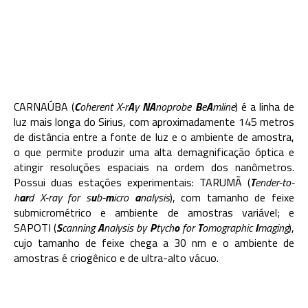
CARNAÚBA (
C
oherent X-r
A
y
NA
noprobe
B
e
A
mline
) é a linha de
luz mais longa do Sirius, com aproximadamente 145 metros
de distância entre a fonte de luz e o ambiente de amostra,
o que permite produzir uma alta demagnificação óptica e
atingir resoluções espaciais na ordem dos nanômetros.
Possui duas estações experimentais: TARUMÃ (
T
ender-to-
h
ar
d X-ray for s
u
b-
m
icro
a
nalysis
), com tamanho de feixe
submicrométrico e ambiente de amostras variável; e
SAPOTI (
S
canning
A
nalysis by
P
tych
o
for
T
omographic
I
maging
),
cujo tamanho de feixe chega a 30 nm e o ambiente de
amostras é criogênico e de ultra-alto vácuo.