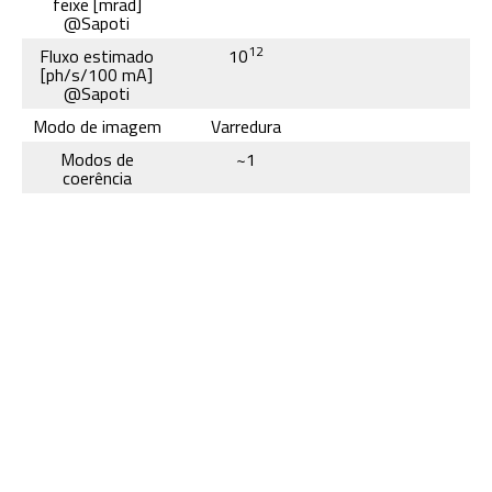
feixe [mrad]
@Sapoti
12
Fluxo estimado
10
[ph/s/100 mA]
@Sapoti
Modo de imagem
Varredura
Modos de
~1
coerência