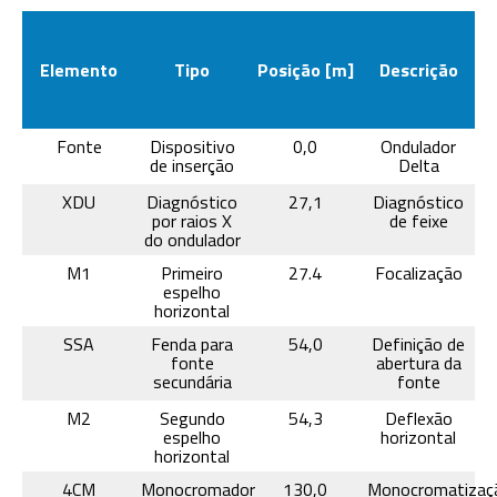
Elemento
Tipo
Posição [m]
Descrição
Fonte
Dispositivo
0,0
Ondulador
de inserção
Delta
XDU
Diagnóstico
27,1
Diagnóstico
por raios X
de feixe
do ondulador
M1
Primeiro
27.4
Focalização
espelho
horizontal
SSA
Fenda para
54,0
Definição de
fonte
abertura da
secundária
fonte
M2
Segundo
54,3
Deflexão
espelho
horizontal
horizontal
4CM
Monocromador
130,0
Monocromatizaç