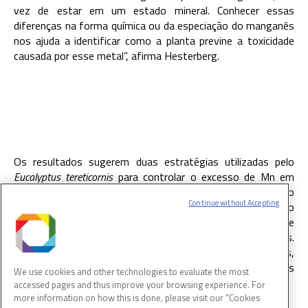
vez de estar em um estado mineral. Conhecer essas
diferenças na forma química ou da especiação do manganês
nos ajuda a identificar como a planta previne a toxicidade
causada por esse metal
”,
afirma Hesterberg.
Os resultados sugerem duas estratégias utilizadas pelo
Eucalyptus tereticornis
para controlar o excesso de Mn em
seus tecidos. A primeira delas é por meio do sequestro
Continue without Accepting
vacuolar, ou seja, o armazenamento ocorre em uma região
do tecido foliar chamada vacúolo, uma organela que
armazena água, alimentos, resíduos e outras substâncias.
Isso impede que o metal interfira em processos essenciais,
permitindo que a planta prospere mesmo em ambientes
We use cookies and other technologies to evaluate the most
ricos em Mn.
accessed pages and thus improve your browsing experience. For
more information on how this is done, please visit our "Cookies