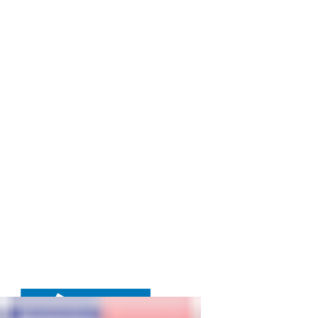
Detectores da
estação Tarumã
em torno de uma
amostra sendo
analisada na linha
de luz Carnaúba do
Sirius.