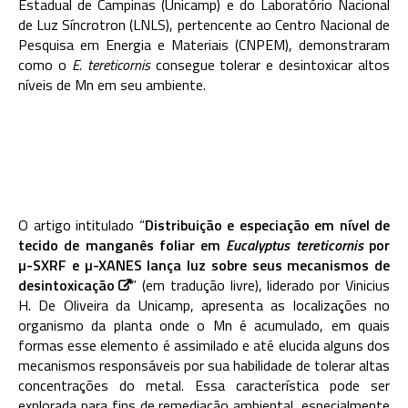
Estadual de Campinas (Unicamp) e do Laboratório Nacional
de Luz Síncrotron (LNLS), pertencente ao Centro Nacional de
Pesquisa em Energia e Materiais (CNPEM), demonstraram
como o
E. tereticornis
consegue tolerar e desintoxicar altos
níveis de Mn em seu ambiente.
O artigo intitulado
“
Distribuição e especiação em nível de
tecido de manganês foliar em
Eucalyptus tereticornis
por
µ-SXRF e µ-XANES lança luz sobre seus mecanismos de
desintoxicação
” (em tradução livre)
, liderado por Vinicius
H. De Oliveira da Unicamp, apresenta as localizações no
organismo da planta onde o Mn é acumulado, em quais
formas esse elemento é assimilado e até elucida alguns dos
mecanismos responsáveis por sua habilidade de tolerar altas
concentrações do metal. Essa característica pode ser
explorada para fins de remediação ambiental, especialmente