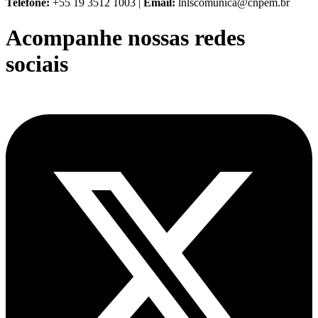
Telefone:
+55 19 3512 1003 |
Email:
lnlscomunica@cnpem.br
Acompanhe nossas redes
sociais