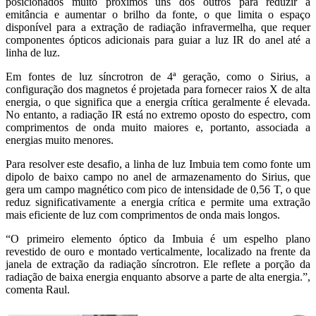
posicionados muito próximos uns dos outros para reduzir a
emitância e aumentar o brilho da fonte, o que limita o espaço
disponível para a extração de radiação infravermelha, que requer
componentes ópticos adicionais para guiar a luz IR do anel até a
linha de luz.
Em fontes de luz síncrotron de 4ª geração, como o Sirius, a
configuração dos magnetos é projetada para fornecer raios X de alta
energia, o que significa que a energia crítica geralmente é elevada.
No entanto, a radiação IR está no extremo oposto do espectro, com
comprimentos de onda muito maiores e, portanto, associada a
energias muito menores.
Para resolver este desafio, a linha de luz Imbuia tem como fonte um
dipolo de baixo campo no anel de armazenamento do Sirius, que
gera um campo magnético com pico de intensidade de 0,56 T, o que
reduz significativamente a energia crítica e permite uma extração
mais eficiente de luz com comprimentos de onda mais longos.
“O primeiro elemento óptico da Imbuia é um espelho plano
revestido de ouro e montado verticalmente, localizado na frente da
janela de extração da radiação síncrotron. Ele reflete a porção da
radiação de baixa energia enquanto absorve a parte de alta energia.”,
comenta Raul.