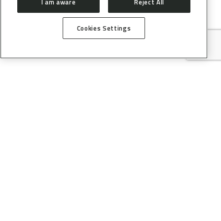
I am aware
Reject All
Cookies Settings
Manacá:
Micro cristalografia de Macromoléculas (MX).
Equipada com instrumentos que permitem revelar
estruturas tridimensionais de proteínas, enzimas e
moléculas pequenas com resoluções atômicas, revelando a
posição de cada um dos átomos que compõem uma
determinada proteína estudada, suas funções e interações
com outras moléculas, como as usadas como princípios
ativos de novos medicamentos. A MANACÁ também está
aberta a propostas que envolvam a determinação da
estrtutura de moléculas pequenas.