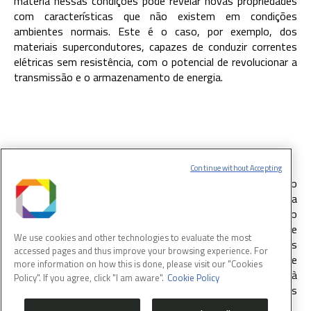
matéria nessas condições pode revelar novas propriedades
com características que não existem em condições
ambientes normais. Este é o caso, por exemplo, dos
materiais supercondutores, capazes de conduzir correntes
elétricas sem resistência, com o potencial de revolucionar a
transmissão e o armazenamento de energia.
Continue without Accepting
Imbuia:
Micro e nano-espectroscopia de infravermelho
síncrotron. Esta estação experimental é dedicada a
experimentos utilizando a luz síncrotron na faixa do
infravermelho médio (mid-IR) viabilizando a identificação de
We use cookies and other technologies to evaluate the most
materiais multidisciplinares por meio de suas identidades
accessed pages and thus improve your browsing experience. For
moleculares e respectivas assinaturas vibracionais. A análise
more information on how this is done, please visit our "Cookies
em multiescala (micro e nano) permite o acesso à
Policy". If you agree, click "I am aware".
Cookie Policy
composição química de estruturas específicas e interfaces
em qualquer material ativo no mid-IR.