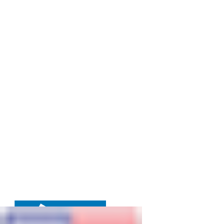
A terceira chamada
para propostas de
pesquisa no Sirius
acontecerá de 15
de agosto a 6 de
Setembro de 2023