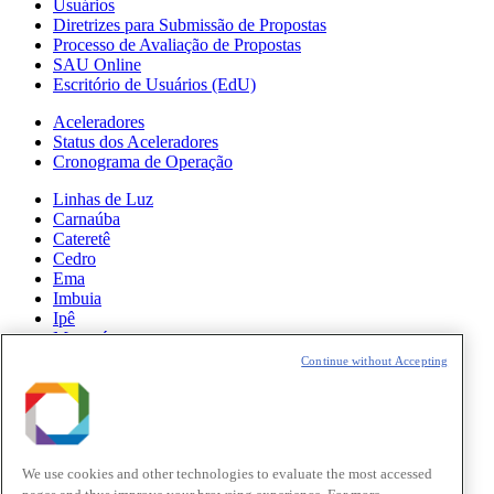
Usuários
Diretrizes para Submissão de Propostas
Processo de Avaliação de Propostas
SAU Online
Escritório de Usuários (EdU)
Aceleradores
Status dos Aceleradores
Cronograma de Operação
Linhas de Luz
Carnaúba
Cateretê
Cedro
Ema
Imbuia
Ipê
Manacá
Mogno
Continue without Accepting
Paineira
Sabiá
Notícias
Ciência
We use cookies and other technologies to evaluate the most accessed