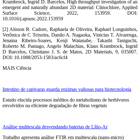
Krambrock, Ingrid D. Barcelos, High throughput investigation of an
emergent and naturally abundant 2D material: Clinochlore, Applied
Surface Science, 2022, 153959. DOI:
10.1016/j.apsusc.2022.153959
[2] Alisson R. Cadore, Raphaela de Oliveira, Raphael Longuinhos,
Verônica de C Teixeira, Danilo A. Nagaoka, Vinicius T. Alvarenga,
Jenaina Ribeiro-Soares, Kenji Watanabe, Takashi Taniguchi,
Roberto M. Paniago, Angelo Malachias, Klaus Krambrock, Ingrid
D Barcelos, Christiano J. S. de Matos, 2D Materials, 9, 035007.
DOI: 10.1088/2053-1583/ac6cf4
MAIS Ciência
Intestino de capivaras guarda enzimas valiosas para biotecnologia
Estudo elucida processos inéditos do metabolismo de herbívoros
envolvidos na eficiente degradação de fibras vegetais
Análise multiescala desvendando baterias de Lítio-Ar
Trabalho apresenta análise FTIR em multiescala (nano-micro)