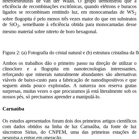
heteroestruturas de van der Waals. O grupo demonstrou que a
eficiência de recombinações excitônicas, quando elétrons e buracos
ligados se recombinam emitindo luz, em monocamadas de WS
2
sobre flogopita é pelo menos três vezes maior do que em substratos
de SiO
, semelhante à eficiência obtida para monocamadas desse
2
mesmo material sobre nitreto de boro hexagonal.
Figura 2: (a) Fotografia do cristal natural e (b) estrutura cristalina
Ambos os trabalhos dão o primeiro passo na direção de utilizar o
clinocloro e a flogopita em nanotecnologias interessantes,
reforçando que minerais naturalmente abundantes são alternativas
viáveis de baixo-custo para a fabricação de nanodispositivos e que
seguem ainda pouco exploradas. A natureza nos reserva gratas
surpresas, muitas vezes o que procuramos já está literalmente sob os
nossos pés, só precisamos aprender a manipulá-lo.
Carnaúba
Os estudos apresentados foram dois dos primeiros artigos científicos
com dados obtidos na linha de luz Carnaúba, da fonte de luz
síncrotron Sirius, do CNPEM, uma das primeiras estações de
pesquisa a entrar em operação.