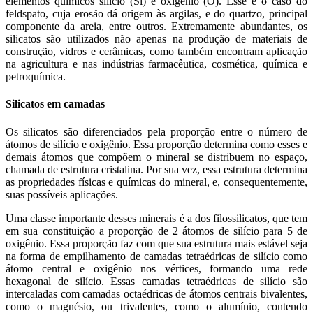
elementos químicos silício (Si) e oxigênio (O). Esse é o caso do
feldspato, cuja erosão dá origem às argilas, e do quartzo, principal
componente da areia, entre outros. Extremamente abundantes, os
silicatos são utilizados não apenas na produção de materiais de
construção, vidros e cerâmicas, como também encontram aplicação
na agricultura e nas indústrias farmacêutica, cosmética, química e
petroquímica.
Silicatos em camadas
Os silicatos são diferenciados pela proporção entre o número de
átomos de silício e oxigênio. Essa proporção determina como esses e
demais átomos que compõem o mineral se distribuem no espaço,
chamada de estrutura cristalina. Por sua vez, essa estrutura determina
as propriedades físicas e químicas do mineral, e, consequentemente,
suas possíveis aplicações.
Uma classe importante desses minerais é a dos filossilicatos, que tem
em sua constituição a proporção de 2 átomos de silício para 5 de
oxigênio. Essa proporção faz com que sua estrutura mais estável seja
na forma de empilhamento de camadas tetraédricas de silício como
átomo central e oxigênio nos vértices, formando uma rede
hexagonal de silício. Essas camadas tetraédricas de silício são
intercaladas com camadas octaédricas de átomos centrais bivalentes,
como o magnésio, ou trivalentes, como o alumínio, contendo