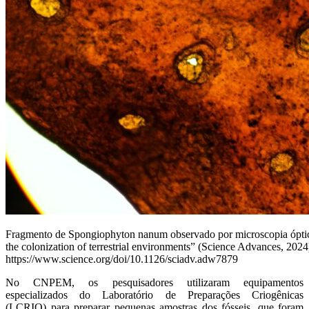
Fragmento de Spongiophyton nanum observado por microscopia óptica
the colonization of terrestrial environments” (Science Advances, 2024
https://www.science.org/doi/10.1126/sciadv.adw7879
No CNPEM, os pesquisadores utilizaram equipamentos
especializados do Laboratório de Preparações Criogênicas
(LCRIO) para preparar pequenas amostras dos fósseis, que foram