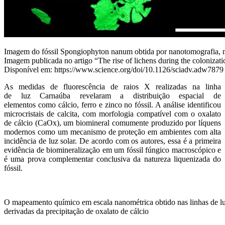
Imagem do fóssil Spongiophyton nanum obtida por nanotomografia, mos
Imagem publicada no artigo “The rise of lichens during the colonizati
Disponível em: https://www.science.org/doi/10.1126/sciadv.adw7879
As m
edidas de
fluoresc
ência
de raios
X
re
alizadas
na l
i
nha
de
luz
Carnaúba
revelaram
a distribuição espacial de
e
lemento
s
como
cá
l
c
i
o, fe
rro e
zinc
o
no fóssil
. A análise identificou
microcristais de calcita, com morfologia compatível com o oxalato
de cálcio (CaOx), um biom
in
e
ral comumente
produzido por lí
qu
e
ns
mo
dernos
como
um mecanismo de proteção
em ambientes com alta
incidência de luz solar.
De acordo com os autores,
essa é a primeira
evidência de biomineralização em um fóssil fúngico macroscópico
e
é uma prova complementar conclusiva da natureza liquenizada do
fóssil.
O mapeamento químico em escala nanométrica obtido nas linhas de luz 
derivadas da precipitação de oxalato de cálcio