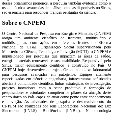
desses organismos pioneiros, a pesquisa também evidencia como o
uso de técnicas avançadas de análise
, como as
disponíveis no Siriu
s
,
são essenciais par
a responder grandes perguntas da ciência.
Sobre o CNPEM
O Centro Nacional de Pesquisa em Energia e Materiais (CNPEM)
abriga um ambiente científico de fronteira, multiusuário e
multidisciplinar, com ações em diferentes frentes do Sistema
Nacional de CT&I. Organização Social supervisionada pelo
Ministério da Ciência, Tecnologia e Inovação (MCTI), o CNPEM é
impulsionado por pesquisas que impactam as áreas de saúde,
energia, materiais renováveis e sustentabilidade. Responsável pelo
Sirius, maior equipamento científico já construído no País. O
CNPEM hoje desenvolve o projeto Orion, complexo laboratorial
para pesquisas avançadas em patógenos. Equipes altamente
especializadas em ciência e engenharia, infraestruturas sofisticadas
abertas à comunidade científica, linhas estratégicas de investigação,
projetos inovadores com o setor produtivo e formação de
pesquisadores e estudantes compõem os pilares da atuação deste
centro único no País, capaz de atuar como ponte entre conhecimento
e inovação. As atividades de pesquisa e desenvolvimento do
CNPEM são realizadas por seus Laboratórios Nacionais de: Luz
Síncrotron (LNLS), Biociências (LNBio), Nanotecnologia