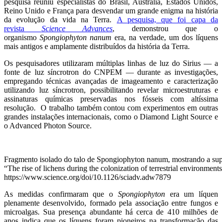
pesquisa reuniu especialistas do Brasil, Austrália, Estados Unidos,
Reino Unido e França para desvendar um grande enigma na história
da evolução da vida na Terra.
A pesquisa, que foi capa da
revista
Science Advances
, demonstrou que o
organismo
Spongiophyton nanum
era, na verdade, um dos líquens
mais antigos e amplamente distribuídos da história da Terra.
Os pesquisadores utilizaram múltiplas linhas de luz do Sirius — a
fonte de luz síncrotron do CNPEM — durante as investigações,
empregando técnicas avançadas de imageamento e caracterização
utilizando luz síncrotron, possibilitando revelar microestruturas e
assinaturas químicas preservadas nos fósseis com altíssima
resolução. O trabalho também contou com experimentos em outras
grandes instalações internacionais, como o Diamond Light Source e
o Advanced Photon Source.
Fragmento isolado do talo de Spongiophyton nanum, mostrando a supe
“The rise of lichens during the colonization of terrestrial environme
https://www.science.org/doi/10.1126/sciadv.adw7879
As medidas confirmaram que o
Spongiophyton
era um líquen
plenamente desenvolvido, formado pela associação entre fungos e
microalgas. Sua presença abundante há cerca de 410 milhões de
anos indica que os líquens foram pioneiros na transformação das