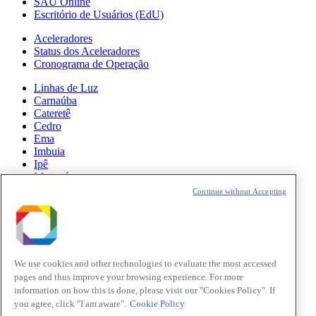
SAU Online
Escritório de Usuários (EdU)
Aceleradores
Status dos Aceleradores
Cronograma de Operação
Linhas de Luz
Carnaúba
Cateretê
Cedro
Ema
Imbuia
Ipê
Manacá
Mogno
Continue without Accepting
Paineira
Sabiá
Notícias
Ciência
We use cookies and other technologies to evaluate the most accessed
pages and thus improve your browsing experience. For more
Atualizações do Sirius
information on how this is done, please visit our "Cookies Policy". If
you agree, click "I am aware".
Cookie Policy
Eventos