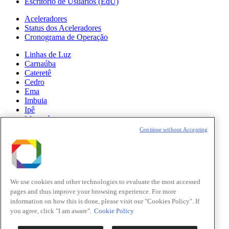
Escritório de Usuários (EdU)
Aceleradores
Status dos Aceleradores
Cronograma de Operação
Linhas de Luz
Carnaúba
Cateretê
Cedro
Ema
Imbuia
Ipê
Manacá
Mogno
Continue without Accepting
Paineira
Sabiá
Notícias
Ciência
We use cookies and other technologies to evaluate the most accessed
pages and thus improve your browsing experience. For more
Atualizações do Sirius
information on how this is done, please visit our "Cookies Policy". If
you agree, click "I am aware".
Cookie Policy
Eventos