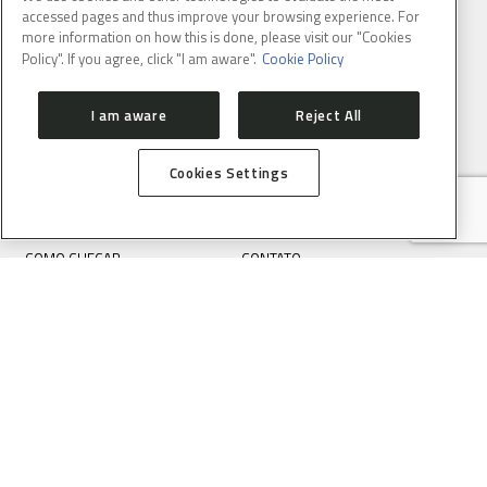
accessed pages and thus improve your browsing experience. For
more information on how this is done, please visit our "Cookies
Policy". If you agree, click "I am aware".
Cookie Policy
I am aware
Reject All
Cookies Settings
SOBRE
COMO CHEGAR
CONTATO
SALA DE IMPRENSA
SIRIUS
ORGANIZAÇÃO
USUÁRIOS
DIRETRIZES PARA SUBMISSÃO
PROCESSO DE AVALIAÇÃO DE
DE PROPOSTAS
PROPOSTAS
SAU ONLINE
ESCRITÓRIO DE USUÁRIOS (EDU)
ACELERADORES