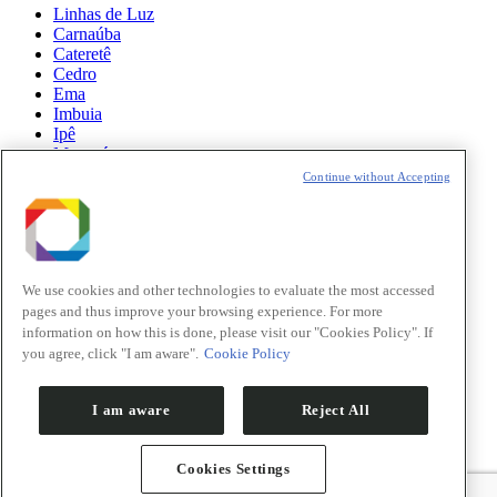
Linhas de Luz
Carnaúba
Cateretê
Cedro
Ema
Imbuia
Ipê
Manacá
Mogno
Continue without Accepting
Paineira
Sabiá
Notícias
Ciência
We use cookies and other technologies to evaluate the most accessed
pages and thus improve your browsing experience. For more
Atualizações do Sirius
information on how this is done, please visit our "Cookies Policy". If
you agree, click "I am aware".
Cookie Policy
Eventos
Oportunidades
I am aware
Reject All
Cookies Settings