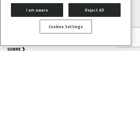
I am aware
Reject All
Cookies Settings
SOBRE
COMO CHEGAR
CONTATO
SALA DE IMPRENSA
SIRIUS
ORGANIZAÇÃO
USUÁRIOS
DIRETRIZES PARA SUBMISSÃO
PROCESSO DE AVALIAÇÃO DE
DE PROPOSTAS
PROPOSTAS
SAU ONLINE
ESCRITÓRIO DE USUÁRIOS (EDU)
ACELERADORES
STATUS DOS ACELERADORES
CRONOGRAMA DE OPERAÇÃO