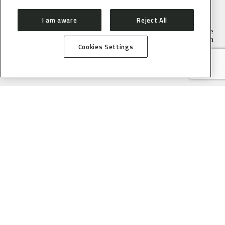
I am aware
Reject All
O LNLS faz parte do Centro Nacional de Pesquisa em Energia e
Materiais (CNPEM), uma Organização Social supervisionada
pelo Ministério da Ciência, Tecnologia e Inovação (MCTI).
Cookies Settings
Endereço:
Rua Giuseppe Máximo Scolfaro, 10.000, Polo II de
Alta Tecnologia de Campinas, Campinas, São Paulo, Brasil. CEP
13083-100
Telefone:
+55 19 3512 1003 |
Email:
lnlscomunica@cnpem.br