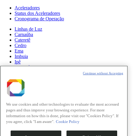
Aceleradores
Status dos Aceleradores
Cronograma de Operação
Linhas de Luz
Carnaúba
Cateretê
Cedro
Ema
Imbuia
Ipê
Manacá
Mogno
Continue without Accepting
Paineira
Sabiá
Notícias
Ciência
We use cookies and other technologies to evaluate the most accessed
pages and thus improve your browsing experience. For more
Atualizações do Sirius
information on how this is done, please visit our "Cookies Policy". If
you agree, click "I am aware".
Cookie Policy
Eventos
Oportunidades