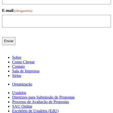
E-mail
(obrigatório)
Sobre
Como Chegar
Contato
Sala de Imprensa
Sirius
Organização
Usuários
Diretrizes para Submissão de Propostas
Processo de Avaliação de Propostas
SAU Online
Escritório de Usuários (EdU)