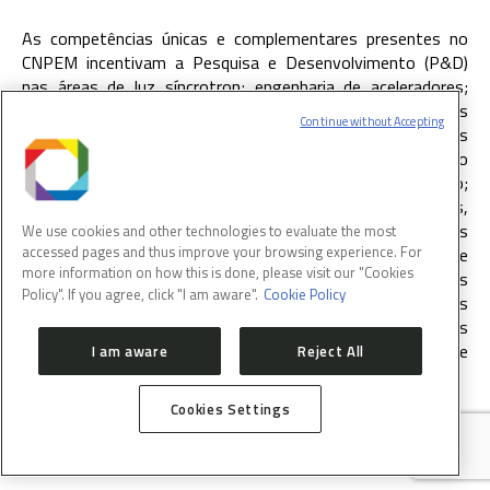
As competências únicas e complementares presentes no
CNPEM incentivam a Pesquisa e Desenvolvimento (P&D)
nas áreas de luz síncrotron; engenharia de aceleradores;
descoberta de medicamentos, inclusive de espécies
Continue without Accepting
vegetais da biodiversidade brasileira; mecanismos
moleculares envolvidos no aparecimento e progressão do
câncer, doenças cardíacas e neurodesenvolvimento;
nanopartículas funcionalizadas para combater bactérias,
vírus, câncer; novos sensores e dispositivos
We use cookies and other technologies to evaluate the most
accessed pages and thus improve your browsing experience. For
nanoestruturados para os setores de petróleo e gás, saúde
more information on how this is done, please visit our "Cookies
e agricultura e meio ambiente; soluções biotecnológicas
Policy". If you agree, click "I am aware".
Cookie Policy
para o desenvolvimento sustentável de biocombustíveis
avançados, bioquímicos e biomateriais; e mecanismos
moleculares e de microescala de movimento de água e
I am aware
Reject All
nutrientes em solos.
Cookies Settings