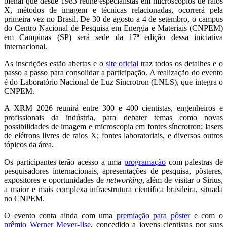
bienal que desde 1983 reúne especialistas em microscópios de raios
X, métodos de imagem e técnicas relacionadas, ocorrerá pela
primeira vez no Brasil. De 30 de agosto a 4 de setembro, o campus
do Centro Nacional de Pesquisa em Energia e Materiais (CNPEM)
em Campinas (SP) será sede da 17ª edição dessa iniciativa
internacional.
As inscrições estão abertas e o
site oficial
traz todos os detalhes e o
passo a passo para consolidar a participação. A realização do evento
é do Laboratório Nacional de Luz Síncrotron (LNLS), que integra o
CNPEM.
A XRM 2026 reunirá entre 300 e 400 cientistas, engenheiros e
profissionais da indústria, para debater temas como novas
possibilidades de imagem e microscopia em fontes síncrotron; lasers
de elétrons livres de raios X; fontes laboratoriais, e diversos outros
tópicos da área.
Os participantes terão acesso a uma
programação
com palestras de
pesquisadores internacionais, apresentações de pesquisa, pôsteres,
expositores e oportunidades de
networking
, além de visitar o Sirius,
a maior e mais complexa infraestrutura científica brasileira, situada
no CNPEM.
O evento conta ainda com uma
premiação para pôster
e com o
prêmio Werner Meyer-Ilse
, concedido a jovens cientistas por suas