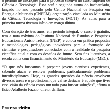
o período de inscrições para o processo seletivo do curso superior de
Ciência e Tecnologia. Essa será a segunda turma do bacharelado,
lançado no ano passado pelo Centro Nacional de Pesquisa em
Energia e Materiais (CNPEM), organização vinculada ao Ministério
da Ciência, Tecnologia e Inovações (MCTI). As aulas para a
primeira turma tiveram início em março último.
Com duração de três anos, em período integral, o curso é gratuito,
tem a nota máxima do Instituto Nacional de Estudos e Pesquisas
Educacionais Anísio Teixeira (INEP) e coloca em prática propostas
e metodologias pedagógicas inovadoras para a formação de
cientistas e pesquisadores conectados com a realidade da pesquisa
científica atual e com os desafios do futuro. Sem fins lucrativos, a
escola conta com financiamento do Ministério da Educação (MEC).
“O que nós buscamos é preparar jovens cientistas experientes,
sabendo atacar e resolver problemas, particularmente problemas
interdisciplinares. Hoje, as grandes questões da ciência envolvem
diversas áreas e o profissional que vai se destacar é aquele que tiver
essa visão da ciência como um todo para buscar soluções”, afirma o
físico Adalberto Fazzio, diretor da Ilum.
Processo seletivo