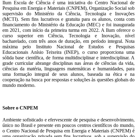
Ilum Escola de Ciência é uma iniciativa do Centro Nacional de
Pesquisa em Energia e Materiais (CNPEM), Organização Social sob
supervisão do Ministério da Ciência, Tecnologia e Inovações
(MCTI). Sem fins lucrativos e gratuita para os alunos, conta com
financiamento do Ministério da Educação (MEC) e foi inaugurada
em 2021, com início da primeira turma em 2022. A Ilum oferece o
curso superior em Ciência, Tecnologia e Inovação, nível
bacharelado, com três anos de duração, em período integral. Nota
máxima pelo Instituto Nacional de Estudos e Pesquisas
Educacionais Anísio Teixeira (INEP), o curso proporciona uma
sólida base científica, de forma multidisciplinar e interdisciplinar. A
grade curricular abrange disciplinas nas áreas de ciências da vida,
ciências da matéria, linguagens matemáticas e humanidades, para
uma formação integral de seus alunos, baseada na ética e na
cooperação na busca por respostas e soluções às questões globais do
mundo moderno.
Sobre o CNPEM
Ambiente sofisticado e efervescente de pesquisa e desenvolvimento,
único no Brasil e presente em poucos centros científicos do mundo,
o Centro Nacional de Pesquisa em Energia e Materiais (CNPEM) é
uma organização privada sem fins lucrativos, sob a supervisão do