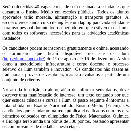
Serão oferecidas 40 vagas e metade será destinada a estudantes que
cursaram o Ensino Médio em escolas públicas. Todos os alunos
aprovados terão moradia, alimentação e transporte gratuitos. A
escola oferece ainda curso de inglês e um laptop para cada estudante
para uso pessoal durante todo o período em que estiverem na Ilum,
com todos os softwares necessários para as atividades acadêmicas
instalados.
Os candidatos podem se inscrever, gratuitamente e online, acessando
o formulário que ficará disponível no site da Ilum
(
https://ilum.cnpem.br/
) de 1º de agosto até 16 de dezembro. Assim
como a metodologia, infraestrutura e corpo docente, o processo
seletivo da llum também é inovador. Os candidatos não fazem as
tradicionais provas de vestibular, mas são avaliados a partir de um
conjunto de critérios.
No ato da inscrição, o aluno, além de informar seus dados, deve
escrever uma manifestação de interesse, um texto contando por que
quer estudar ciências e cursar a Ilum. O passo seguinte é informar a
nota obtida no Exame Nacional do Ensino Médio (Enem). Os
candidatos que estudaram na rede pública classificados entre os dez
primeiros colocados em olimpíadas de Física, Matemática, Química
e Biologia terão ainda um bônus de 300 pontos, bastando apresentar
os comprovantes de medalhas nesta etapa.