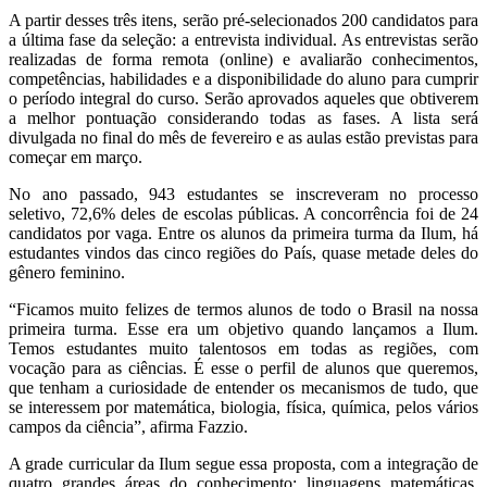
A partir desses três itens, serão pré-selecionados 200 candidatos para
a última fase da seleção: a entrevista individual. As entrevistas serão
realizadas de forma remota (online) e avaliarão conhecimentos,
competências, habilidades e a disponibilidade do aluno para cumprir
o período integral do curso. Serão aprovados aqueles que obtiverem
a melhor pontuação considerando todas as fases. A lista será
divulgada no final do mês de fevereiro e as aulas estão previstas para
começar em março.
No ano passado, 943 estudantes se inscreveram no processo
seletivo, 72,6% deles de escolas públicas. A concorrência foi de 24
candidatos por vaga. Entre os alunos da primeira turma da Ilum, há
estudantes vindos das cinco regiões do País, quase metade deles do
gênero feminino.
“Ficamos muito felizes de termos alunos de todo o Brasil na nossa
primeira turma. Esse era um objetivo quando lançamos a Ilum.
Temos estudantes muito talentosos em todas as regiões, com
vocação para as ciências. É esse o perfil de alunos que queremos,
que tenham a curiosidade de entender os mecanismos de tudo, que
se interessem por matemática, biologia, física, química, pelos vários
campos da ciência”, afirma Fazzio.
A grade curricular da Ilum segue essa proposta, com a integração de
quatro grandes áreas do conhecimento: linguagens matemáticas,