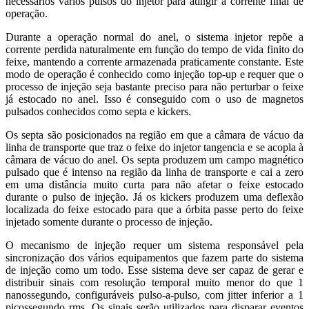
necessários vários pulsos do injetor para atingir a corrente final de
operação.
Durante a operação normal do anel, o sistema injetor repõe a
corrente perdida naturalmente em função do tempo de vida finito do
feixe, mantendo a corrente armazenada praticamente constante. Este
modo de operação é conhecido como injeção top-up e requer que o
processo de injeção seja bastante preciso para não perturbar o feixe
já estocado no anel. Isso é conseguido com o uso de magnetos
pulsados conhecidos como septa e kickers.
Os septa são posicionados na região em que a câmara de vácuo da
linha de transporte que traz o feixe do injetor tangencia e se acopla à
câmara de vácuo do anel. Os septa produzem um campo magnético
pulsado que é intenso na região da linha de transporte e cai a zero
em uma distância muito curta para não afetar o feixe estocado
durante o pulso de injeção. Já os kickers produzem uma deflexão
localizada do feixe estocado para que a órbita passe perto do feixe
injetado somente durante o processo de injeção.
O mecanismo de injeção requer um sistema responsável pela
sincronização dos vários equipamentos que fazem parte do sistema
de injeção como um todo. Esse sistema deve ser capaz de gerar e
distribuir sinais com resolução temporal muito menor do que 1
nanossegundo, configuráveis pulso-a-pulso, com jitter inferior a 1
picossegundo rms. Os sinais serão utilizados para disparar eventos