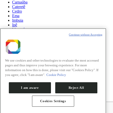
Carnaúba
Cateretê
Cedro
Ema
Imbuia
Ipê
Manacá
Mogno
Continue without Accepting
Paineira
Sabiá
Notícias
Ciência
We use cookies and other technologies to evaluate the most accessed
pages and thus improve your browsing experience. For more
Atualizações do Sirius
information on how this is done, please visit our "Cookies Policy". If
you agree, click "I am aware".
Cookie Policy
Eventos
Oportunidades
I am aware
Reject All
Cookies Settings