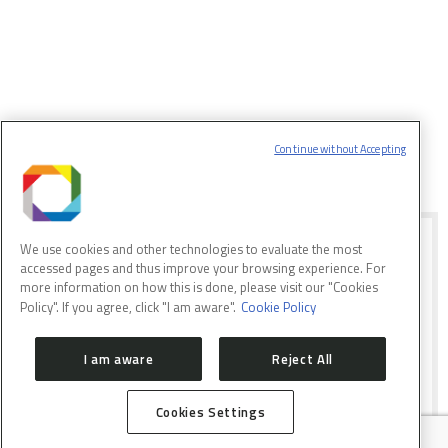
MAIS ATUALIZAÇÕES DO SIRIUS
Continue without Accepting
LINHA DE LUZ MANACÁ RECEBE
We use cookies and other technologies to evaluate the most
NOVA RODADA EXPERIMENTOS
accessed pages and thus improve your browsing experience. For
more information on how this is done, please visit our "Cookies
Policy". If you agree, click "I am aware".
Cookie Policy
LNLS abre chamada de propostas em
qualquer área de pesquisa para
experimentos de cristalografia de
I am aware
Reject All
macromoléculas
Cookies Settings