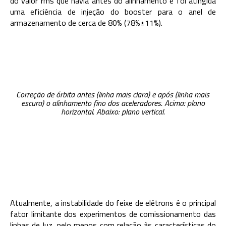
do valor rms que havia antes do alinhamento e foi atingida
uma eficiência de injeção do booster para o anel de
armazenamento de cerca de 80% (78%±11%).
Correção de órbita antes (linha mais clara) e após (linha mais
escura) o alinhamento fino dos aceleradores. Acima: plano
horizontal. Abaixo: plano vertical.
Atualmente, a instabilidade do feixe de elétrons é o principal
fator limitante dos experimentos de comissionamento das
linhas de luz, pelo menos com relação às características do