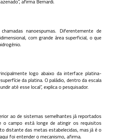
azenado”, afirma Bernardi.
as chamadas nanoespumas. Diferentemente de
dimensional, com grande área superficial, o que
hidrogênio.
cipalmente logo abaixo da interface platina-
uperfície da platina. O paládio, dentro da escala
dir até esse local”, explica o pesquisador.
ior ao de sistemas semelhantes já reportados
ue o campo está longe de atingir os requisitos
ito distante das metas estabelecidas, mas já é o
aqui foi entender o mecanismo, afirma.