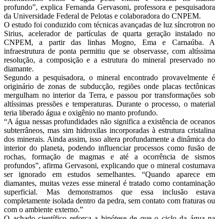
profundo”, explica Fernanda Gervasoni, professora e pesquisadora
da Universidade Federal de Pelotas e colaboradora do CNPEM.
O estudo foi conduzido com técnicas avançadas de luz síncrotron no
Sirius, acelerador de partículas de quarta geração instalado no
CNPEM, a partir das linhas Mogno, Ema e Carnaúba. A
infraestrutura de ponta permitiu que se observasse, com altíssima
resolução, a composição e a estrutura do mineral preservado no
diamante.
Segundo a pesquisadora, o mineral encontrado provavelmente é
originário de zonas de subducção, regiões onde placas tectônicas
mergulham no interior da Terra, e passou por transformações sob
altíssimas pressões e temperaturas. Durante o processo, o material
teria liberado água e oxigênio no manto profundo.
“A água nessas profundidades não significa a existência de oceanos
subterrâneos, mas sim hidroxilas incorporadas à estrutura cristalina
dos minerais. Ainda assim, isso altera profundamente a dinâmica do
interior do planeta, podendo influenciar processos como fusão de
rochas, formação de magmas e até a ocorrência de sismos
profundos”, afirma Gervasoni, explicando que o mineral costumava
ser ignorado em estudos semelhantes. “Quando aparece em
diamantes, muitas vezes esse mineral é tratado como contaminação
superficial. Mas demonstramos que essa inclusão estava
completamente isolada dentro da pedra, sem contato com fraturas ou
com o ambiente externo.”
O achado científico reforça a hipótese de que o ciclo da água na