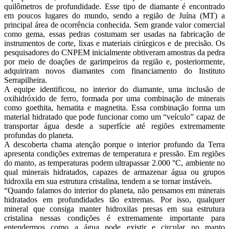
quilômetros de profundidade. Esse tipo de diamante é encontrado
em poucos lugares do mundo, sendo a região de Juína (MT) a
principal área de ocorrência conhecida. Sem grande valor comercial
como gema, essas pedras costumam ser usadas na fabricação de
instrumentos de corte, lixas e materiais cirúrgicos e de precisão. Os
pesquisadores do CNPEM inicialmente obtiveram amostras da pedra
por meio de doações de garimpeiros da região e, posteriormente,
adquiriram novos diamantes com financiamento do Instituto
Serrapilheira.
A equipe identificou, no interior do diamante, uma inclusão de
oxihidróxido de ferro, formada por uma combinação de minerais
como goethita, hematita e magnetita. Essa combinação forma um
material hidratado que pode funcionar como um “veículo” capaz de
transportar água desde a superfície até regiões extremamente
profundas do planeta.
A descoberta chama atenção porque o interior profundo da Terra
apresenta condições extremas de temperatura e pressão. Em regiões
do manto, as temperaturas podem ultrapassar 2.000 °C, ambiente no
qual minerais hidratados, capazes de armazenar água ou grupos
hidroxila em sua estrutura cristalina, tendem a se tornar instáveis.
“Quando falamos do interior do planeta, não pensamos em minerais
hidratados em profundidades tão extremas. Por isso, qualquer
mineral que consiga manter hidroxilas presas em sua estrutura
cristalina nessas condições é extremamente importante para
entendermos como a água pode existir e circular no manto