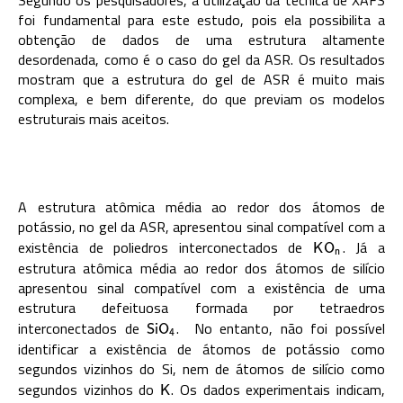
foi fundamental para este estudo, pois ela possibilita a
obtenção de dados de uma estrutura altamente
desordenada, como é o caso do gel da ASR. Os resultados
mostram que a estrutura do gel de ASR é muito mais
complexa, e bem diferente, do que previam os modelos
estruturais mais aceitos.
A estrutura atômica média ao redor dos átomos de
potássio, no gel da ASR, apresentou sinal compatível com a
existência de poliedros interconectados de
. Já a
K
O
n
K
O
n
estrutura atômica média ao redor dos átomos de silício
apresentou sinal compatível com a existência de uma
estrutura defeituosa formada por tetraedros
interconectados de
. No entanto, não foi possível
S
i
O
4
S
i
O
4
identificar a existência de átomos de potássio como
segundos vizinhos do Si, nem de átomos de silício como
segundos vizinhos do
. Os dados experimentais indicam,
K
K