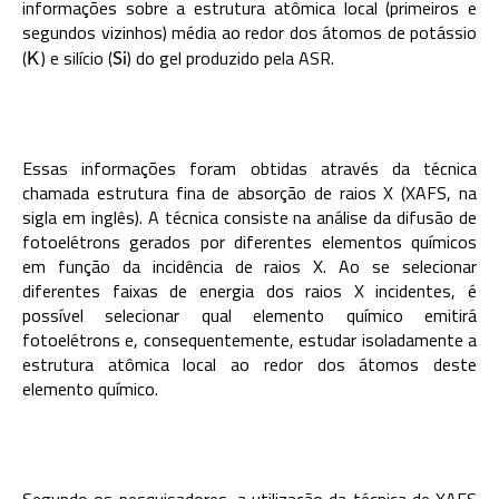
informações sobre a estrutura atômica local (primeiros e
segundos vizinhos) média ao redor dos átomos de potássio
(
) e silício (
) do gel produzido pela ASR.
K
S
i
K
S
i
Essas informações foram obtidas através da técnica
chamada estrutura fina de absorção de raios X (XAFS, na
sigla em inglês). A técnica consiste na análise da difusão de
fotoelétrons gerados por diferentes elementos químicos
em função da incidência de raios X. Ao se selecionar
diferentes faixas de energia dos raios X incidentes, é
possível selecionar qual elemento químico emitirá
fotoelétrons e, consequentemente, estudar isoladamente a
estrutura atômica local ao redor dos átomos deste
elemento químico.
Segundo os pesquisadores, a utilização da técnica de XAFS