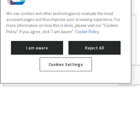
We use cookies and other technologies to evaluate the most
accessed pages and thus improve your browsing experience. For
MONITORANDO A SEGURANÇA
more information on how this is done, please visit our "Cookies
ALIMENTAR DE PEIXES MARINHOS
Policy". If you agree, click "I am aware".
Cookie Policy
I am aware
Reject All
Pesquisa investiga a concentração de
elementos químicos em espécies
comerciais
Cookies Settings
APRIMORAMENTO DA PRODUÇÃO
DE BIO-ÓLEO