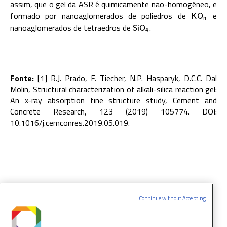
assim, que o gel da ASR é quimicamente não-homogêneo, e
formado por nanoaglomerados de poliedros de
e
K
O
n
K
O
n
nanoaglomerados de tetraedros de
.
S
i
O
4
S
i
O
4
Fonte:
[1] R.J. Prado, F. Tiecher, N.P. Hasparyk, D.C.C. Dal
Molin, Structural characterization of alkali-silica reaction gel:
An x-ray absorption fine structure study, Cement and
Concrete Research, 123 (2019) 105774. DOI:
10.1016/j.cemconres.2019.05.019.
Continue without Accepting
MAIS CIÊNCIA