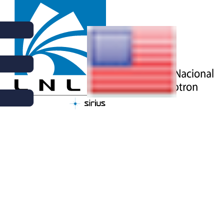
Superfície de um
pilar de concreto
apresentando o
padrão típico de
fissuras da reação
álcali-sílica (ASR).
Fonte:
Wikimedia
.
CIÊNCIA | 11 DE OUTUBRO DE 2019
PESQUISA INVESTIGA O
“CÂNCER DO CONCRETO”