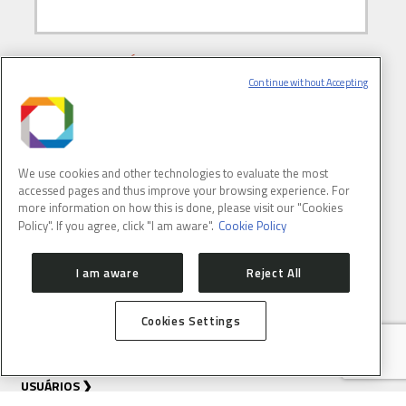
E-MAIL
(OBRIGATÓRIO)
Continue without Accepting
We use cookies and other technologies to evaluate the most
accessed pages and thus improve your browsing experience. For
more information on how this is done, please visit our "Cookies
Policy". If you agree, click "I am aware".
Cookie Policy
SOBRE
I am aware
Reject All
COMO CHEGAR
CONTATO
Cookies Settings
SALA DE IMPRENSA
SIRIUS
ORGANIZAÇÃO
USUÁRIOS