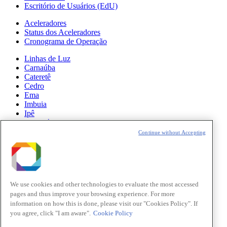
Escritório de Usuários (EdU)
Aceleradores
Status dos Aceleradores
Cronograma de Operação
Linhas de Luz
Carnaúba
Cateretê
Cedro
Ema
Imbuia
Ipê
Manacá
Mogno
Continue without Accepting
Paineira
Sabiá
Notícias
Ciência
We use cookies and other technologies to evaluate the most accessed
pages and thus improve your browsing experience. For more
Atualizações do Sirius
information on how this is done, please visit our "Cookies Policy". If
you agree, click "I am aware".
Cookie Policy
Eventos