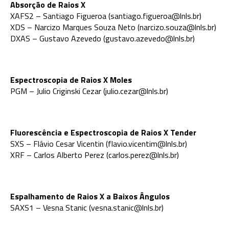
Absorção de Raios X
XAFS2 – Santiago Figueroa (santiago.figueroa@lnls.br)
XDS – Narcizo Marques Souza Neto (narcizo.souza@lnls.br)
DXAS – Gustavo Azevedo (gustavo.azevedo@lnls.br)
Espectroscopia de Raios X Moles
PGM – Julio Criginski Cezar (julio.cezar@lnls.br)
Fluorescência e Espectroscopia de Raios X Tender
SXS – Flávio Cesar Vicentin (flavio.vicentim@lnls.br)
XRF – Carlos Alberto Perez (carlos.perez@lnls.br)
Espalhamento de Raios X a Baixos Ângulos
SAXS1 – Vesna Stanic (vesna.stanic@lnls.br)