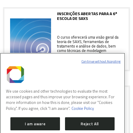
INSCRIÇÕES ABERTAS PARA A 6ª
ESCOLA DE SAXS
O curso oferecerá uma visão geral da
teoria de SAXS, ferramentas de
tratamento e análise de dados, bem
como técnicas de modelagem
Continue without Accepting
We use cookies and other technologies to evaluate the most
1ª EBS PREPARA PESQUISADORES
NO USO DE TÉCNICAS COM
accessed pages and thus improve your browsing experience. For
SÍNCROTRON EM MÚLTIPLAS
more information on how this is done, please visit our "Cookies
ÁREAS DE PESQUISA
Policy". If you agree, click "I am aware".
Cookie Policy
I am aware
Reject All
Evento reuniu 95 participantes, de 16
estados brasileiros e 4 países latino-