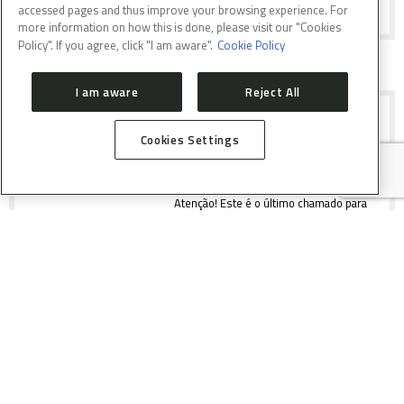
accessed pages and thus improve your browsing experience. For
more information on how this is done, please visit our "Cookies
Policy". If you agree, click "I am aware".
Cookie Policy
I am aware
Reject All
CHAMADO DE SUBMISSÃO DE
PROPOSTAS PARA AS LINHAS DE
LUZ DO LNLS
Cookies Settings
Atenção! Este é o último chamado para
propostas para o UVX/LNLS