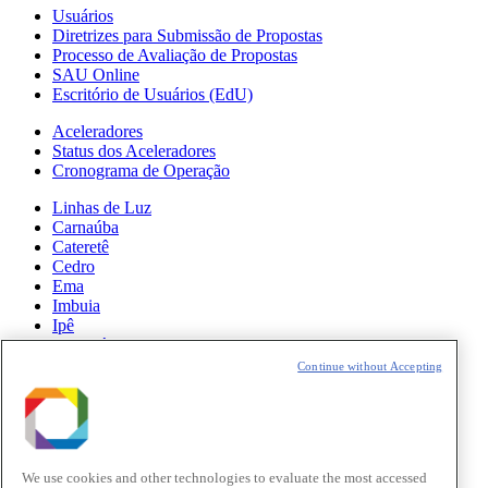
Usuários
Diretrizes para Submissão de Propostas
Processo de Avaliação de Propostas
SAU Online
Escritório de Usuários (EdU)
Aceleradores
Status dos Aceleradores
Cronograma de Operação
Linhas de Luz
Carnaúba
Cateretê
Cedro
Ema
Imbuia
Ipê
Manacá
Mogno
Continue without Accepting
Paineira
Sabiá
Notícias
Ciência
We use cookies and other technologies to evaluate the most accessed