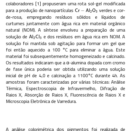
colaboradores [1] propuseram uma rota sol-gel modificada
para a produção de nanopartículas
verdes e cor-
C
r
−
A
l
2
O
3
−
C
r
A
l
O
2
3
de-rosa, empregando resíduos sólidos e líquidos de
curtumes juntamente com água rica em material orgânico
natural (NOM). A síntese envolveu a preparação de uma
solução de
e dos resíduos em água rica em NOM. A
A
l
2
C
l
3
A
l
C
l
2
3
solução foi mantida sob agitação para formar um gel que
foi então aquecido a 100 °C para eliminar a água. Este
material foi subsequentemente homogeneizado e calcinado.
Os resultados indicaram que a α-alumina dopada com cromo
de fase única poderia ser obtida utilizando uma solução
inicial de pH de 4,0 e calcinação a 1100°C durante 4h. As
amostras foram caracterizadas por várias técnicas: Análise
Térmica, Espectroscopia de Infravermelho, Difração de
Raios X, Absorção de Raios X, Fluorescência de Raios X e
Microscopia Eletrônica de Varredura.
A análise colorimétrica dos pigmentos foi realizada de