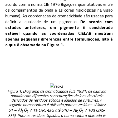
acordo com a norma CIE 1976 (ligações quantitativas entre
os comprimentos de onda e as cores fisiológicas na visão
humana). As coordenadas de cromaticidade são usadas para
definir a qualidade de um pigmento.
De acordo com
estudos anteriores, um pigme
nto é considerado
estável quando as coordenadas CIELAB mostram
apenas pequenas diferenças entre formulações. Isto é
o que é observado na Figura 1.
Figura 1: Diagrama de cromaticidade (CIE 1931) de alumina
dopada com diferentes concentrações de íons de crômio
derivados de resíduos sólidos e líquidos de curtumes. A
seguinte nomenclatura é utilizada para os resíduos sólidos:
S1 –
/ 1% CrRS-EFS até S10 –
/ 10% CrRS-
A
l
2
O
3
A
l
2
O
3
A
l
O
A
l
O
2
3
2
3
EFS). Para os resíduos líquidos, a nomenclatura utilizada é: