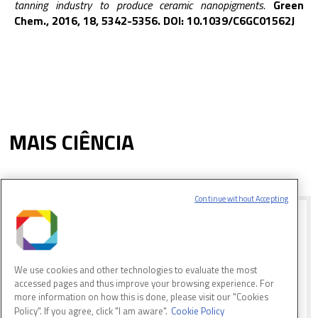
tanning industry to produce ceramic nanopigments.
Green
Chem., 2016, 18, 5342-5356. DOI: 10.1039/C6GC01562J
MAIS CIÊNCIA
Continue without Accepting
ESTRUTURA ELETRÔNICA DE
NANOFIOS MAGNÉTICOS DE
F
e
3
G
a
4
F
e
G
a
3
4
We use cookies and other technologies to evaluate the most
accessed pages and thus improve your browsing experience. For
A caracterização magnética do
more information on how this is done, please visit our "Cookies
composto intermetálico Fe3Ga4
Policy". If you agree, click "I am aware".
Cookie Policy
sintetizado pela técnica MFNN é