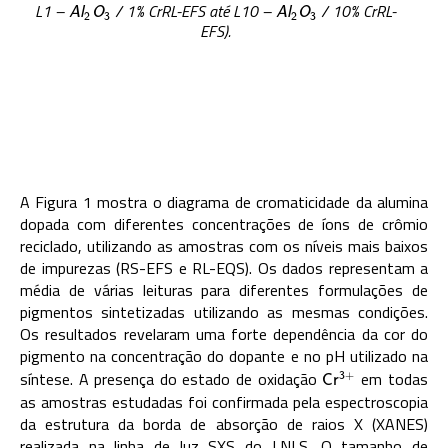
L1 –
/ 1% CrRL-EFS até L10 –
/ 10% CrRL-
A
l
2
O
3
A
l
2
O
3
A
l
O
A
l
O
2
3
2
3
EFS).
A Figura 1 mostra o diagrama de cromaticidade da alumina
dopada com diferentes concentrações de íons de crômio
reciclado, utilizando as amostras com os níveis mais baixos
de impurezas (RS-EFS e RL-EQS). Os dados representam a
média de várias leituras para diferentes formulações de
pigmentos sintetizadas utilizando as mesmas condições.
Os resultados revelaram uma forte dependência da cor do
pigmento na concentração do dopante e no pH utilizado na
síntese. A presença do estado de oxidação
em todas
C
r
3
+
3
+
C
r
as amostras estudadas foi confirmada pela espectroscopia
da estrutura da borda de absorção de raios X (XANES)
realizada na linha de luz SXS do LNLS. O tamanho de