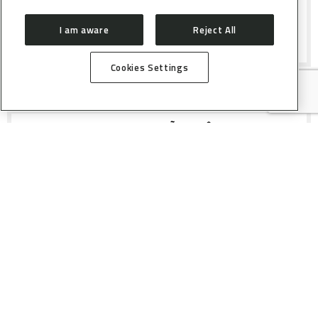
reportada.
I am aware
Reject All
Cookies Settings
DIFRAÇÃO DE NÊUTRONS E DE
RADIAÇÃO SÍNCROTRON DO
CONDUTOR DE PRÓTONS BZCY72
Análise detalhada destaca
complexidades estruturais da
perovskita BZCY72.