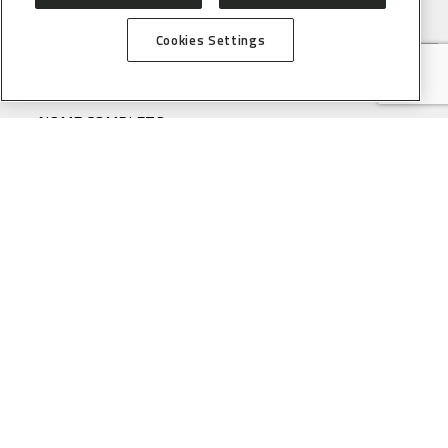
Cookies Settings
RECEBA A NEWSLETTER CNPEM!
NOME COMPLETO
E-MAIL
(OBRIGATÓRIO)