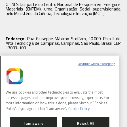
O LNLS faz parte do Centro Nacional de Pesquisa em Energia e
Materiais (CNPEM), uma Organização Social supervisionada
pelo Ministério da Ciência, Tecnologia e Inovação (MCTI).
Endereço:
Rua Giuseppe Máximo Scolfaro, 10.000, Polo II de
Alta Tecnologia de Campinas, Campinas, São Paulo, Brasil. CEP
13083-100
Continue without Accepting
Telefone:
+55 19 3512 1003 |
Email:
lnlscomunica@cnpem.br
We use cookies and other technologies to evaluate the most
accessed pages and thus improve your browsing experience. For
more information on how this is done, please visit our "Cookies
Policy". If you agree, click "I am aware".
Cookie Policy
ACOMPANHE NOSSAS REDES SOCIAIS
I am aware
Reject All