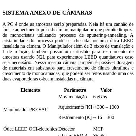
SISTEMA ANEXO DE CÂMARAS
A PC é onde as amostras serão preparadas. Nela há um canhão de
íons e aquecimento por e-beam no manipulador que permite limpeza
de monocristais utilizando processo de sputtering-annealing. A
cristalinidade do processo pode ser checada por uma ótica LEED
instalada na câmara. O Manipulador além de 3 eixos de translação e
1 de rotação, também possui um criostato para resfriamento de
amostras usando N2L para experimentos LEED quantitativos caso
seja necessário. Nessa mesma câmara também é possível dosagem
de materiais em substratos para crescimento de filmes ultrafinos e
crescimento de monocamadas, que podem ser feitos usando uma das
duas evaporadoras e-beam instaladas na câmara.
Elemento
Parâmetro
Valor
Movimentação
6 eixos
Aquecimento [K]
~ 300 – 1000
Manipulador PREVAC
Resfriamento [K]
~ 16 – 300
Ótica LEED OCI-eletronics
Detector
MCP
e-beam EFM 3
Single