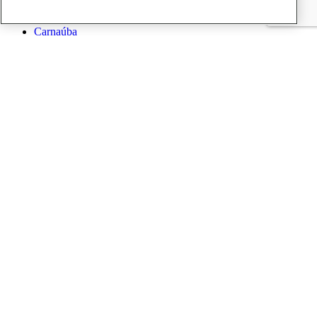
Linhas de Luz
Carnaúba
Cateretê
Cedro
Ema
Imbuia
Ipê
Manacá
Mogno
Paineira
Sabiá
Notícias
Ciência
Atualizações do Sirius
Eventos
Oportunidades