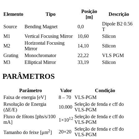
Posição
Elemento
Tipo
Descrição
[m]
Dipole B2 0.56
Source
Bending Magnet
0,0
T
M1
Vertical Focusing Mirror
10,60
Silicon
Horizontal Focusing
M2
14,10
Silicon
Mirror
Grating
Monochromator
22,22
VLS PGM
M3
Elliptical Mirror
33,19
Silicon
PARÂMETROS
Parâmetro
Valor
Condição
Faixa de energia [eV]
8 – 70
VLS-PGM
Resolução de Energia
Seleção de fenda e cff do
10.000
(ΔE/E)
VLS-PGM
Fluxo de fótons [phs/s/100
Seleção de fenda e cff do
12
1×10
mA]
VLS-PGM
Seleção de fenda e cff do
2
20×20
Tamanho do feixe [μm
]
VLS-PGM