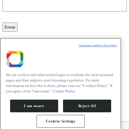
Sobre
Continue without Accepting
Como Chegar
Contato
Sala de Imprensa
Sirius
We use cookies and other technologies to evaluate the most accessed
Organização
pages and thus improve your browsing experience. For more
information on how this is done, please visit our "Cookies Policy". If
Usuários
Diretrizes para Submissão de Propostas
you agree, click "I am aware".
Cookie Policy
Processo de Avaliação de Propostas
SAU Online
I am aware
Reject All
Escritório de Usuários (EdU)
Aceleradores
Cookies Settings
Status dos Aceleradores
Cronograma de Operação