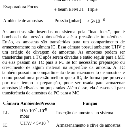
Evaporadora Focus
e-beam EFM 3T
Triple
-10
Ambiente de amostras
Pressão [mbar]
< 5×10
As amostras são inseridas no sistema pela “load lock”, que é
bombeada da pressão atmosférica até a pressão de transferência.
Então, as amostras são transferidas para um compartimento de
armazenamento na câmara IC. Essa câmara possui ambiente UHV e
um estágio de clivagem de amostras. As amostras podem ser
transferidas para a TC após serem clivadas e então seguir para a MC
ou elas passam da TC para a PC se for necessário preparação ou
crescimento de algum material na superfície da amostra. A TC
também possui um compartimento de armazenamento de amostras e
como possui uma pressão melhor que a IC, de forma que preserva
por mais tempo a preparação, pode ser usada para armazenar
amostras já clivadas ou preparadas. Além disso, ela é essencial para
transferência de amostras da PC para a MC.
Câmara
Ambiente/Pressão
Função
-7
-8
HV/ 10
-10
LL
Inserção de amostras no sistema
mbar
-9
UHV/ < 5×10
IC
Armazenamento e clive de amostras