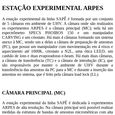
ESTAÇÃO EXPERIMENTAL ARPES
A estação experimental da linha SAPÊ é formada por um conjunto
de 5 câmaras em ambiente de UHV. A câmara onde são realizados
os experimentos ARPES é a câmara principal (MC); nela há um
espectrômetro SPECS PHOIBOS 150 e um manipulador
CARVING e um criostato. Há mais 4 câmaras formando um sistema
anexo à MC, sendo um a delas a câmara de preparação de amostras
(PC), que possui um manipulador com movimentação em 4 eixos e
aquecimento até 1000K, criostato a N2L, uma ótica LEED, um
canhão de íons e duas evaporadoras e-beam. Há mais duas câmaras,
a câmara de transferência (TC) e a câmara de introdução (IC), que
são responsáveis por manter o ambiente de UHV durante a
transferência das amostras da PC para a MC e durante a inserção das
amostras no sistema, que é feito pela câmara load lock (LL).
CÂMARA PRINCIPAL (MC)
A estação experimental da linha SAPÊ é dedicada à experimentos
ARPES de alta resolução. Na câmara principal será possível realizar
medidas da estrutura de bandas de amostras micrométricas com alta