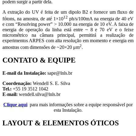
podem surgir a partir dela.
A extração do UV é feita de um dipolo B2 e fornece um fluxo de
12
fótons, na amostra, de até 1×10
ph/s/100mA na energia de 40 eV
e com “Resolving power” > 10.000 na energia de 10 eV. A faixa de
energia de operação da linha está entre ~ 8 e 70 eV e o feixe
micrométrico na câmara principal, permitirá a realização de
experimentos ARPES com alta resolução em momento e energia em
2
amostras com dimensões de ~20×20 μm
.
CONTATO & EQUIPE
E-mail da Instalação:
sape@lnls.br
Coordenação:
Wendell S. E. Silva
Tel.:
+55 19 3512 1042
E-mail:
wendell.silva@lnls.br
Clique aqui
para mais informações sobre a equipe responsável por
esta Instalação.
LAYOUT & ELEMENTOS ÓTICOS