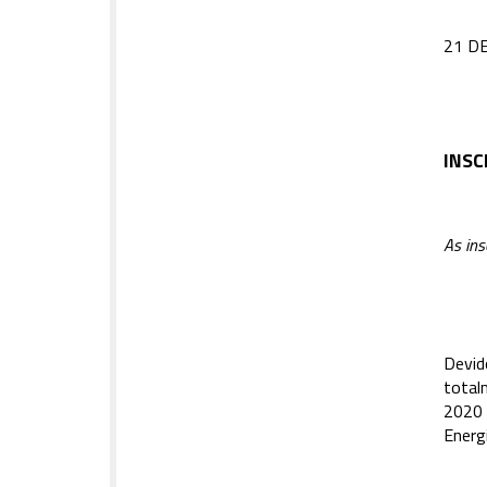
21 D
INSC
As ins
Devid
total
2020 
Energ