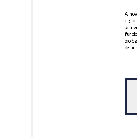
A nov
organ
prime
funci
bioló
dispo