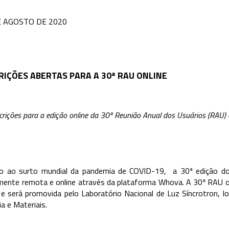
E AGOSTO DE 2020
RIÇÕES ABERTAS PARA A 30ª RAU ONLINE
crições para a edição online da 30ª Reunião Anual dos Usuários (RAU)
o ao surto mundial da pandemia de COVID-19, a 30ª edição do
mente remota e online através da plataforma Whova. A 30ª RAU o
e será promovida pelo Laboratório Nacional de Luz Síncrotron, l
ia e Materiais.