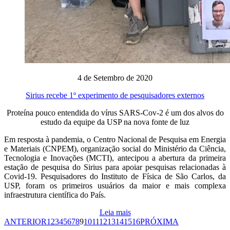
4 de Setembro de 2020
Sirius recebe 1º experimento de pesquisadores externos
Proteína pouco entendida do vírus SARS-Cov-2 é um dos alvos do
estudo da equipe da USP na nova fonte de luz
Em resposta à pandemia, o Centro Nacional de Pesquisa em Energia
e Materiais (CNPEM), organização social do Ministério da Ciência,
Tecnologia e Inovações (MCTI), antecipou a abertura da primeira
estação de pesquisa do Sirius para apoiar pesquisas relacionadas à
Covid-19. Pesquisadores do Instituto de Física de São Carlos, da
USP, foram os primeiros usuários da maior e mais complexa
infraestrutura científica do País.
Leia mais
ANTERIOR
1
2
3
4
5
6
7
8
9
10
11
12
13
14
15
16
PRÓXIMA