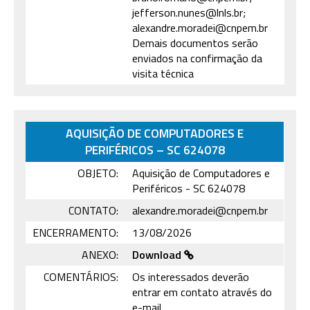
jefferson.nunes@lnls.br;
alexandre.moradei@cnpem.br
Demais documentos serão
enviados na confirmação da
visita técnica
AQUISIÇÃO DE COMPUTADORES E
PERIFÉRICOS – SC 624078
OBJETO:
Aquisição de Computadores e
Periféricos - SC 624078
CONTATO:
alexandre.moradei@cnpem.br
ENCERRAMENTO:
13/08/2026
ANEXO:
Download
COMENTÁRIOS:
Os interessados deverão
entrar em contato através do
e-mail