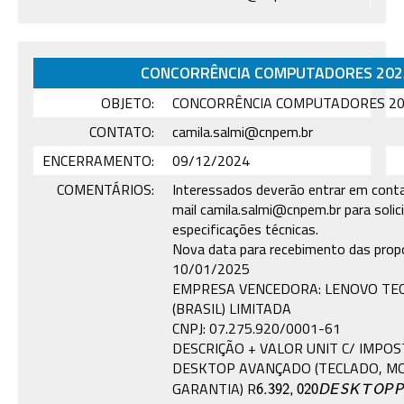
CONCORRÊNCIA COMPUTADORES 202
OBJETO:
CONCORRÊNCIA COMPUTADORES 2
CONTATO:
camila.salmi@cnpem.br
ENCERRAMENTO:
09/12/2024
COMENTÁRIOS:
Interessados deverão entrar em cont
mail camila.salmi@cnpem.br para solic
especificações técnicas.
Nova data para recebimento das prop
10/01/2025
EMPRESA VENCEDORA: LENOVO TE
(BRASIL) LIMITADA
CNPJ: 07.275.920/0001-61
DESCRIÇÃO + VALOR UNIT C/ IMPO
DESKTOP AVANÇADO (TECLADO, M
GARANTIA) R
6.392
,
020
D
E
S
K
T
O
P
P
A
6.392
,
020
D
E
S
K
T
O
P