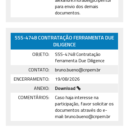
alexandre.moradei@cnpem.br
para envio dos demais
documentos.
SSS-4748 CONTRATAÇÃO FERRAMENTA DUE
DILIGENCE
OBJETO:
SSS-4748 Contratação
ferramenta Due Diligence
CONTATO:
bruno.bueno@cnpem.br
ENCERRAMENTO:
19/08/2026
ANEXO:
Download
COMENTÁRIOS:
Caso haja interesse na
participação, favor solicitar os
documentos através do e-
mail: bruno.bueno@cnpem.br