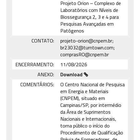
Projeto Orion – Complexo de
Laboratórios com Níveis de
Biossegurança 2, 3 e 4 para
Pesquisas Avançadas em
Patógenos
CONTATO:
projeto-orion@cnpem.br;
br23032@turntown.com;
comprasRO@cnpem.br
ENCERRAMENTO:
11/08/2026
ANEXO:
Download
COMENTÁRIOS:
O Centro Nacional de Pesquisa
em Energia e Materiais
(CNPEM), situado em
Campinas/SP, por intermédio
da Área de Suprimentos
Nacionais e Internacionais,
torna público o início do
Procedimento de Qualificação
Prévia de Fornecedores, de