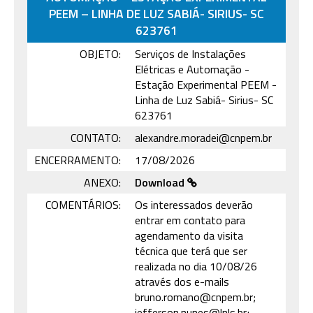
PEEM – LINHA DE LUZ SABIÁ- SIRIUS- SC
623761
OBJETO:
Serviços de Instalações
Elétricas e Automação -
Estação Experimental PEEM -
Linha de Luz Sabiá- Sirius- SC
623761
CONTATO:
alexandre.moradei@cnpem.br
ENCERRAMENTO:
17/08/2026
ANEXO:
Download
COMENTÁRIOS:
Os interessados deverão
entrar em contato para
agendamento da visita
técnica que terá que ser
realizada no dia 10/08/26
através dos e-mails
bruno.romano@cnpem.br;
jefferson.nunes@lnls.br;