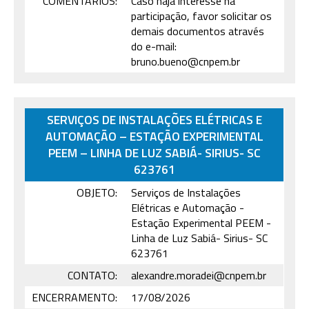
COMENTÁRIOS:
Caso haja interesse na
participação, favor solicitar os
demais documentos através
do e-mail:
bruno.bueno@cnpem.br
SERVIÇOS DE INSTALAÇÕES ELÉTRICAS E
AUTOMAÇÃO – ESTAÇÃO EXPERIMENTAL
PEEM – LINHA DE LUZ SABIÁ- SIRIUS- SC
623761
OBJETO:
Serviços de Instalações
Elétricas e Automação -
Estação Experimental PEEM -
Linha de Luz Sabiá- Sirius- SC
623761
CONTATO:
alexandre.moradei@cnpem.br
ENCERRAMENTO:
17/08/2026