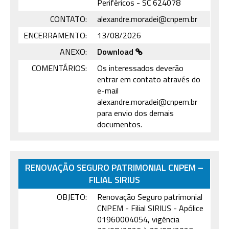
Periféricos - SC 624078
CONTATO:
alexandre.moradei@cnpem.br
ENCERRAMENTO:
13/08/2026
ANEXO:
Download
COMENTÁRIOS:
Os interessados deverão
entrar em contato através do
e-mail
alexandre.moradei@cnpem.br
para envio dos demais
documentos.
RENOVAÇÃO SEGURO PATRIMONIAL CNPEM –
FILIAL SIRIUS
OBJETO:
Renovação Seguro patrimonial
CNPEM - Filial SIRIUS - Apólice
01960004054, vigência