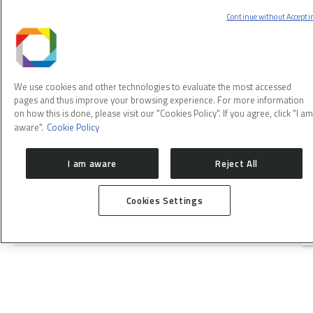
EM CABOS LTDA
Continue without Accepti
R$: 102.599,50
SC 89557 / 89558 – APARELHO AGITADOR
We use cookies and other technologies to evaluate the most accessed
pages and thus improve your browsing experience. For more information
OBJETO:
Aparelho agitador
on how this is done, please visit our "Cookies Policy". If you agree, click "I am
aware".
Cookie Policy
CONTATO:
luciana.yuka@cnpem.br
ENCERRAMENTO:
27/01/2022
I am aware
Reject All
COMENTÁRIOS:
Vencedor: Equilab FL
Corporation
Cookies Settings
Valor: USD 2.564,29
Pedido de Compra: PO 50150
SC 513922 23 24 3897 – MAQUINAS E
MATERIAIS PARA CLIMATIZAÇÃO DE SALAS DE