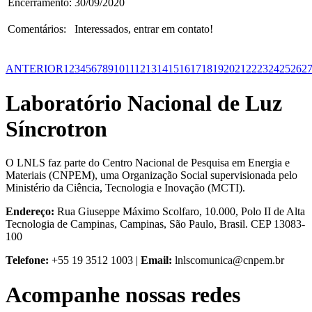
Encerramento:
30/09/2020
Comentários:
Interessados, entrar em contato!
ANTERIOR
1
2
3
4
5
6
7
8
9
10
11
12
13
14
15
16
17
18
19
20
21
22
23
24
25
26
2
Laboratório Nacional de Luz
Síncrotron
O LNLS faz parte do Centro Nacional de Pesquisa em Energia e
Materiais (CNPEM), uma Organização Social supervisionada pelo
Ministério da Ciência, Tecnologia e Inovação (MCTI).
Endereço:
Rua Giuseppe Máximo Scolfaro, 10.000, Polo II de Alta
Tecnologia de Campinas, Campinas, São Paulo, Brasil. CEP 13083-
100
Telefone:
+55 19 3512 1003 |
Email:
lnlscomunica@cnpem.br
Acompanhe nossas redes