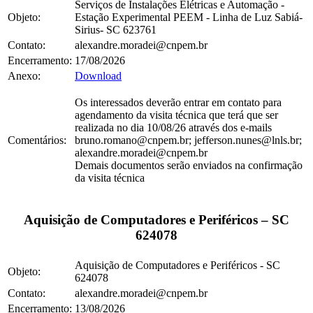
Serviços de Instalações Elétricas e Automação -
Objeto:
Estação Experimental PEEM - Linha de Luz Sabiá-
Sirius- SC 623761
Contato:
alexandre.moradei@cnpem.br
Encerramento:
17/08/2026
Anexo:
Download
Os interessados deverão entrar em contato para
agendamento da visita técnica que terá que ser
realizada no dia 10/08/26 através dos e-mails
Comentários:
bruno.romano@cnpem.br; jefferson.nunes@lnls.br;
alexandre.moradei@cnpem.br
Demais documentos serão enviados na confirmação
da visita técnica
Aquisição de Computadores e Periféricos – SC
624078
Aquisição de Computadores e Periféricos - SC
Objeto:
624078
Contato:
alexandre.moradei@cnpem.br
Encerramento:
13/08/2026