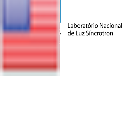
QUER SER
UM
FORNECEDOR
DO CNPEM?
PROCESSOS
ABERTOS