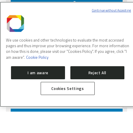
SC 520379 CLIMATIZAÇÃO DAS SALAS DE
RACKS
Continue without Accepting
OBJETO:
CLIMATIZAÇÃO DAS SALAS DE
RACKS CONFORME E TÉCNICA
CONTATO:
adriano.silva@cnpem.br
We use cookies and other technologies to evaluate the most accessed
pages and thus improve your browsing experience. For more information
ENCERRAMENTO:
19/07/2024
on how this is done, please visit our "Cookies Policy". If you agree, click "I
COMENTÁRIOS:
Vencedor: INOVECTOR
am aware".
Cookie Policy
SISTEMAS DE CLIMATIZACAO
LTDA
I am aware
Reject All
CNPJ: 32.316.474/0001-33
PEDIDO: 530879
R$: 3.575.000,00
Cookies Settings
SC 520486 – ENT003.012 AQUECEDORES COM
SILENCIADORES
OBJETO:
ENT003.012 aquecedores com