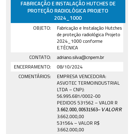
FABRICAÇÃO E INSTALAÇÃO HUTCHES DE
PROTEÇÃO RADIOLÓGICA PROJETO
2024_1000
OBJETO:
Fabricação e Instalação Hutches
de proteção radiológica Projeto
2024_1000 conforme
E.TÉCNICA
CONTATO:
adriano.silva@cnpem.br
ENCERRAMENTO:
08/10/2024
COMENTÁRIOS:
EMPRESA VENCEDORA:
ASVOTEC TERMOINDUSTRIAL
LTDA – CNPJ:
56.995.681/0002-00
PEDIDOS 531562 – VALOR R
3.662.000
,
00
531563
–
V
A
L
O
R
R
3.662.000
,
00
531563
–
V
A
L
O
R
R
3.662.000,00
531564 – VALOR R$
3.662.000,00