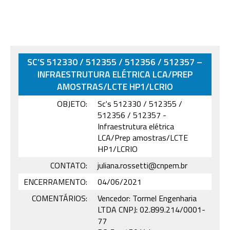
SC’S 512330 / 512355 / 512356 / 512357 –
INFRAESTRUTURA ELÉTRICA LCA/PREP
AMOSTRAS/LCTE HP1/LCRIO
OBJETO:
Sc's 512330 / 512355 /
512356 / 512357 -
Infraestrutura elétrica
LCA/Prep amostras/LCTE
HP1/LCRIO
CONTATO:
juliana.rossetti@cnpem.br
ENCERRAMENTO:
04/06/2021
COMENTÁRIOS:
Vencedor: Tormel Engenharia
LTDA CNPJ: 02.899.214/0001-
77