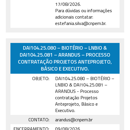
17/08/2026.
Para dúvidas ou informações
adicionais contatar:
estefania.silva@cnpem.br.
DAI104.25.080 – BIOTÉRIO – LNBIO &
DAI104.25.081 – ARANDUS – PROCESSO
CONTRATAÇÃO PROJETOS ANTEPROJETO,
BÁSICO E EXECUTIVO.
OBJETO:
DAI104.25.080 – BIOTÉRIO –
LNBIO & DAI104.25.081 –
ARANDUS - Processo
contratação Projetos
Anteprojeto, Básico e
Executivo.
CONTATO:
arandus@cnpem.br
ENCERRAMENTO:
09/08/2026