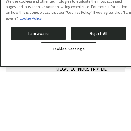
PC 517429
We use cookies and other technologies to evaluate the most accessed
pages and thus improve your browsing experience. For more information
on how this is done, please visit our "Cookies Policy". If you agree, click "I am
aware".
Cookie Policy
SC 512279 – PAINEIS ELÉTRICOS RF
I am aware
Reject All
OBJETO:
Montagem de painéis para RF
CONTATO:
gabriela.radomile@cnpem.br
Cookies Settings
ENCERRAMENTO:
21/05/2021
COMENTÁRIOS:
Vencedor:
MEGATEC INDUSTRIA DE
PAINEIS ELETRICOS LTDA
CNPJ: 10.369.470/0001-80
PC 517383 Valor R$ 72.760,00
33445 / 33446 / 33448 – CRIOSTATO, TUBO
EM AÇO INOXIDÁVEL, SENSOR E
CONTROLADOR