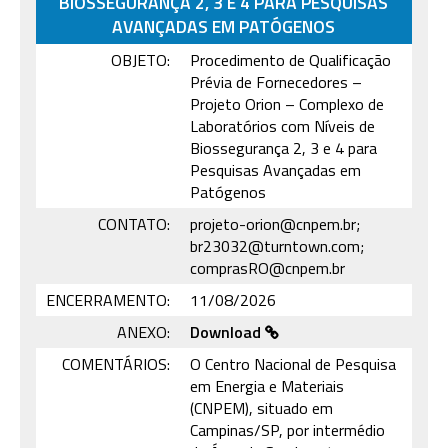
BIOSSEGURANÇA 2, 3 E 4 PARA PESQUISAS
AVANÇADAS EM PATÓGENOS
OBJETO:
Procedimento de Qualificação
Prévia de Fornecedores –
Projeto Orion – Complexo de
Laboratórios com Níveis de
Biossegurança 2, 3 e 4 para
Pesquisas Avançadas em
Patógenos
CONTATO:
projeto-orion@cnpem.br;
br23032@turntown.com;
comprasRO@cnpem.br
ENCERRAMENTO:
11/08/2026
ANEXO:
Download
COMENTÁRIOS:
O Centro Nacional de Pesquisa
em Energia e Materiais
(CNPEM), situado em
Campinas/SP, por intermédio