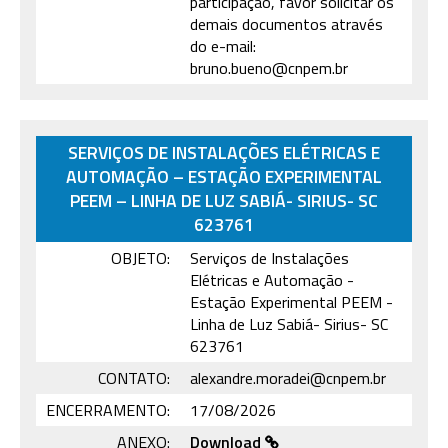
participação, favor solicitar os
demais documentos através
do e-mail:
bruno.bueno@cnpem.br
SERVIÇOS DE INSTALAÇÕES ELÉTRICAS E
AUTOMAÇÃO – ESTAÇÃO EXPERIMENTAL
PEEM – LINHA DE LUZ SABIÁ- SIRIUS- SC
623761
OBJETO:
Serviços de Instalações
Elétricas e Automação -
Estação Experimental PEEM -
Linha de Luz Sabiá- Sirius- SC
623761
CONTATO:
alexandre.moradei@cnpem.br
ENCERRAMENTO:
17/08/2026
ANEXO:
Download